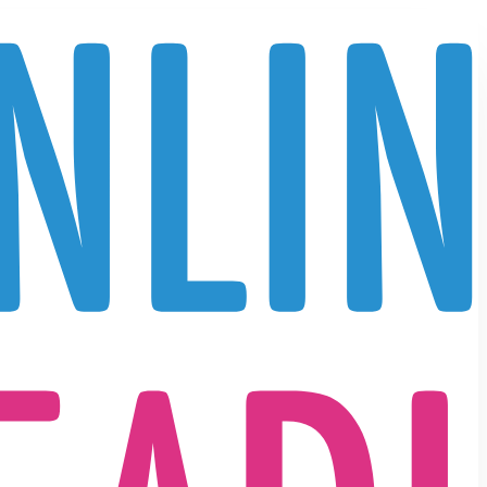
IEFDE, SEX, PASSIE, LIEFDESVERDRIET, SCHEIDING
annelijke en Vrouwelijke Energie Reading
assie en Liefde Reading
elatie Reading
cheiden-doet-(verb)lijden Reading
exualiteit en Sensualiteit Reading
NNERLIJKE STRIJD