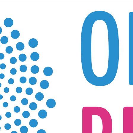
ERNEMERSCHAP
L
anisatie Reading
M
-en-ga-iets-anders-doen Reading
P
R
S
S
Havingness Reading
I
MIGRATIE