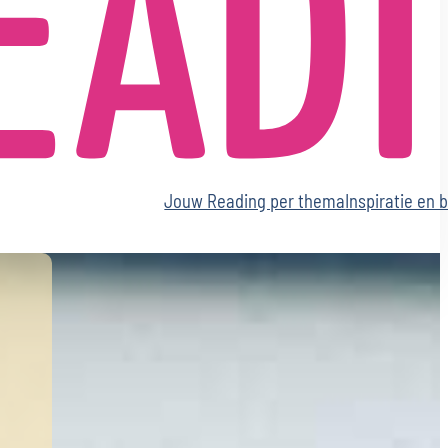
ommunicatie, Presentatie en Zichtbaarheid Reading
edicijnwiel en Akasha Reading
erfectionisme en Controle Reading
AMILIE, KINDEREN
amilie Reading
uder en Kind Reading
Jouw Reading per thema
Inspiratie en 
RIENDSCHAP
ven-goede-vrienden Reading