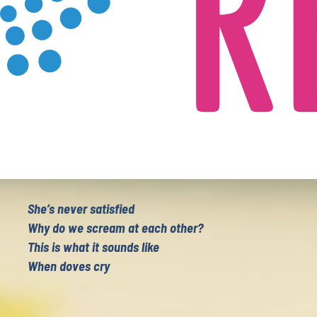
C
M
? Reading
P
F
F
 Reading
O
s Reading
V
E
She’s never satisfied
Why do we scream at each other?
This is what it sounds like
NIGHEID
When doves cry