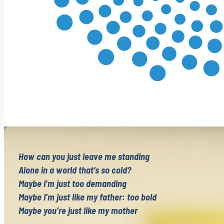
Verhuis-ik-of-blijf-ik
ANGST EN VERTROUWEN
Angst en Vertrouwen
Gidsen en Begeleider
Trauma Reading
GEZONDHEID
How can you just leave me standing
Gezondheid Reading
Alone in a world that’s so cold?
Maybe I’m just too demanding
CREATIVITEIT, KUNSTZIN
Maybe I’m just like my father: too bold
Maybe you’re just like my mother
Creativiteit Reading