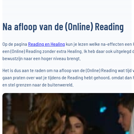
Na afloop van de (Online) Reading
Op de pagina
Reading en Healing
kun je lezen welke na-effecten een 
een (Online) Reading zonder extra Healing. Ik heb daar ook uitgelegd 
bewustzijn naar een hoger niveau brengt.
Het is dus aan te raden om na afloop van de (Online) Reading wat tijd 
gaan praten over wat je tijdens de Reading hebt gehoord, omdat dan het 
en stel grenzen naar de buitenwereld.