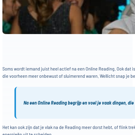
Soms wordt iemand juist heel actief na een Online Reading. Ook dat is 
die voorheen meer onbewust of sluimerend waren. Wellicht snap je bete
Na een Online Reading begrijp en voel je vaak dingen, d
Het kan ook zijn dat je vlak na de Reading meer dorst hebt, of flink t
energieën uit te scheiden.